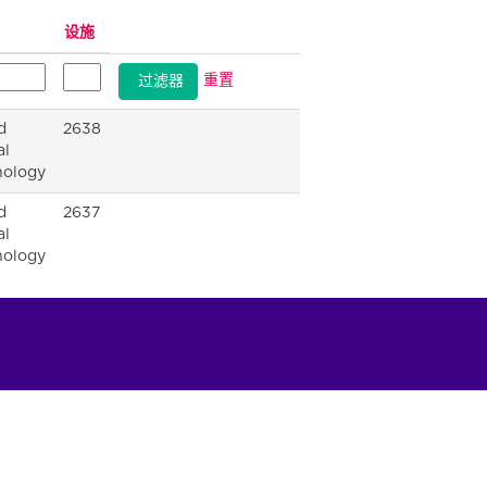
设施
重置
d
2638
al
nology
d
2637
al
nology