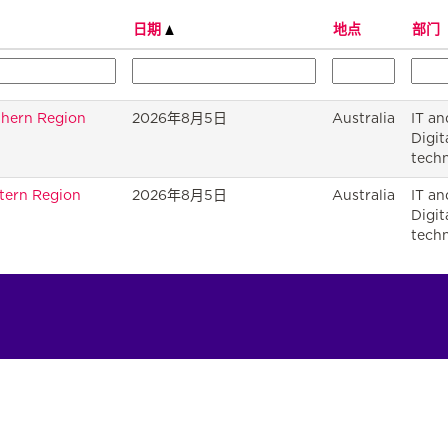
日期
地点
部门
thern Region
2026年8月5日
Australia
IT an
Digit
tech
tern Region
2026年8月5日
Australia
IT an
Digit
tech